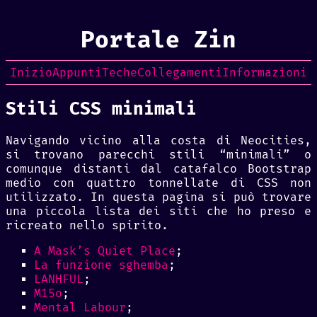
Portale Zin
Inizio
Appunti
Teche
Collegamenti
Informazioni
Stili CSS minimali
Navigando vicino alla costa di Neocities,
si trovano parecchi stili “minimali” o
comunque distanti dal catafalco Bootstrap
medio con quattro tonnellate di CSS non
utilizzato. In questa pagina si può trovare
una piccola lista dei siti che ho preso e
ricreato nello spirito.
A Mask’s Quiet Place
;
La funzione sghemba
;
LANHFUL
;
M15o
;
Mental Labour
;