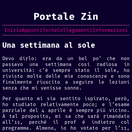
Portale Zin
Inizio
Appunti
Teche
Collegamenti
Informazioni
Una settimana al sole
Devo dirlo: era da un bel po’ che non
passavo una settimana cosí radiosa in
università: c’è sempre stato il sole, ho
rivisto molte delle mie conoscenze e sono
finalmente riuscito a seguire le lezioni
senza che mi venisse sonno.
Per quanto mi sia sentito ispirato, però,
ho studiato relativamente poco; e l’esame
parziale del 4 aprile è sempre piú vicino.
A tal proposito, mi sa che sarà rimandato
all’11, perché il prof è indietro col
programma. Almeno, io ho votato per l’11,