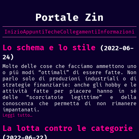
Portale Zin
Inizio
Appunti
Teche
Collegamenti
Informazioni
Lo schema e lo stile
(2022-06-
24)
Molte delle cose che facciamo ammettono uno
o piú modi “ottimali” di essere fatte. Non
parlo solo di produzioni industriali o di
strategie finanziarie: anche gli hobby e le
attività fatte per piacere hanno in sé
delle “scorciatoie legittime” e della
conoscenza che permetta di non rimanere
impantanati.
Leggi tutto…
La lotta contro le categorie
(2022-06-22)