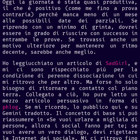
Oggi la giornata è stata quasi produttiva,
il che è positivo (come me fino a prova
contraria) perché manca meno di un mese
alle possibili date dei parziali. Se
riprendo con un minimo di grinta, dovrei
essere in grado di riuscire con successo in
entrambe le prove. Se trovassi anche un
motivo ulteriore per mantenere un ritmo
decente, sarebbe anche meglio.
Ho leggiucchiato un articolo di
SadGirl
, e
mi ci sono rispecchiato piú per la
condizione di perenne dissociazione in cui
mi ritrovo che per altro. Ma forse ho solo
bisogno di ritornare a contatto col piano
terra. Collegato a ciò, ho pure letto un
mezzo articolo persuasivo in forma di
phlog
. Se mi ricordo, lo pubblico qui e su
Gemini tradotto. Il concetto di base si può
riassumere in «Se vuoi urlare a migliaia di
persone, allora i social fanno per te; se
vuoi avere un vero dialogo, devi rigettare
la Internet dei social». Mi ci ritrovo fino