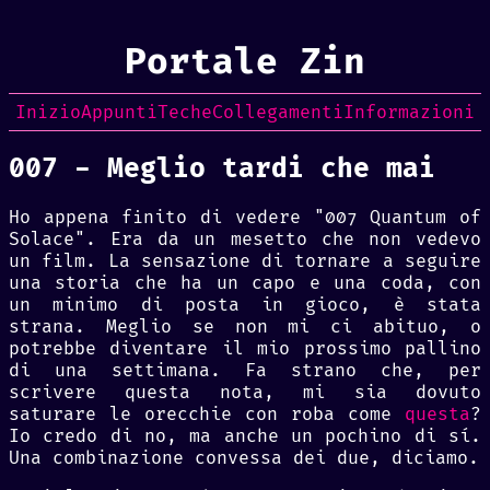
Portale Zin
Inizio
Appunti
Teche
Collegamenti
Informazioni
007 - Meglio tardi che mai
Ho appena finito di vedere "007 Quantum of
Solace". Era da un mesetto che non vedevo
un film. La sensazione di tornare a seguire
una storia che ha un capo e una coda, con
un minimo di posta in gioco, è stata
strana. Meglio se non mi ci abituo, o
potrebbe diventare il mio prossimo pallino
di una settimana.
Fa strano che, per
scrivere questa nota, mi sia dovuto
saturare le orecchie con roba come
questa
?
Io credo di no, ma anche un pochino di sí.
Una combinazione convessa dei due, diciamo.