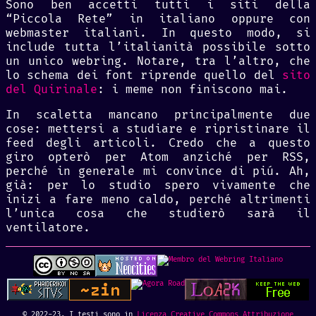
Sono ben accetti tutti i siti della
“Piccola Rete” in italiano oppure con
webmaster italiani. In questo modo, si
include tutta l’italianità possibile sotto
un unico webring. Notare, tra l’altro, che
lo schema dei font riprende quello del
sito
del Quirinale
: i meme non finiscono mai.
In scaletta mancano principalmente due
cose: mettersi a studiare e ripristinare il
feed degli articoli. Credo che a questo
giro opterò per Atom anziché per RSS,
perché in generale mi convince di piú. Ah,
già: per lo studio spero vivamente che
inizi a fare meno caldo, perché altrimenti
l’unica cosa che studierò sarà il
ventilatore.
© 2022-23. I testi sono in
Licenza Creative Commons Attribuzione